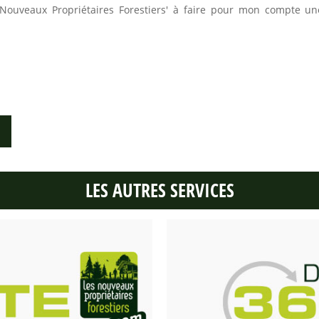
e 'Nouveaux Propriétaires Forestiers' à faire pour mon compte 
LES AUTRES SERVICES